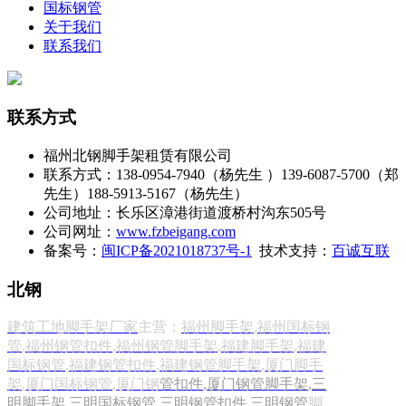
国标钢管
关于我们
联系我们
联系方式
福州北钢脚手架租赁有限公司
联系方式：138-0954-7940（杨先生 ）139-6087-5700（郑
先生）188-5913-5167（杨先生）
公司地址：长乐区漳港街道渡桥村沟东505号
公司网址：
www.fzbeigang.com
备案号：
闽ICP备2021018737号-1
技术支持：
百诚互联
北钢
建筑工地脚手架厂家
主营：
福州脚手架
,
福州国标钢
管
,
福州钢管扣件
,
福州钢管脚手架
,
福建脚手架
,
福建
国标钢管
,
福建钢管扣件
,
福建钢管脚手架
,
厦门脚手
架
,
厦门国标钢管
,
厦门钢
管扣件
,
厦门钢管脚手架
,
三
明脚手架
,
三明国标钢管
,
三明钢
管扣件
,三明钢
管
脚