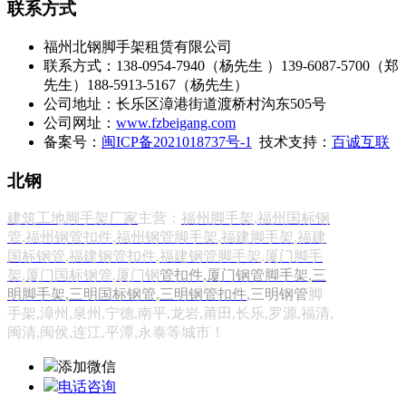
联系方式
福州北钢脚手架租赁有限公司
联系方式：138-0954-7940（杨先生 ）139-6087-5700（郑
先生）188-5913-5167（杨先生）
公司地址：长乐区漳港街道渡桥村沟东505号
公司网址：
www.fzbeigang.com
备案号：
闽ICP备2021018737号-1
技术支持：
百诚互联
北钢
建筑工地脚手架厂家
主营：
福州脚手架
,
福州国标钢
管
,
福州钢管扣件
,
福州钢管脚手架
,
福建脚手架
,
福建
国标钢管
,
福建钢管扣件
,
福建钢管脚手架
,
厦门脚手
架
,
厦门国标钢管
,
厦门钢
管扣件
,
厦门钢管脚手架
,
三
明脚手架
,
三明国标钢管
,
三明钢
管扣件
,三明钢
管
脚
手架,漳州,泉州,宁德,南平,龙岩,莆田,长乐,罗源,福清,
闽清,闽侯,连江,平潭,永泰等城市！
添加微信
电话咨询